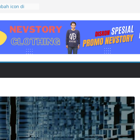
bah icon di
tabase
osoft Access
t Checklist di
 Hyperlink di
aharui Daftar
ord