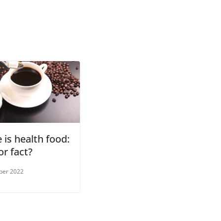
 is health food:
r fact?
ber 2022