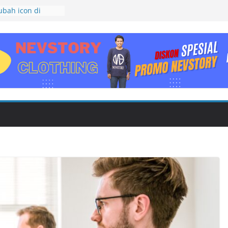
bah icon di
tabase
rosoft Access
t Checklist di
 Hyperlink di
baharui Daftar
ord