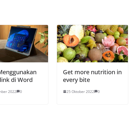
Menggunakan
Get more nutrition in
link di Word
every bite
mber 2022
0
25 Oktober 2022
0